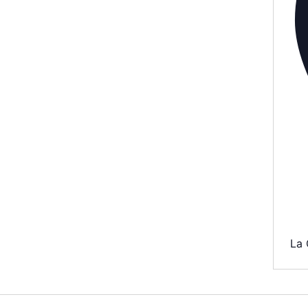
AGENDA
SPECTACLE
À PROPOS
CONTACT
La 