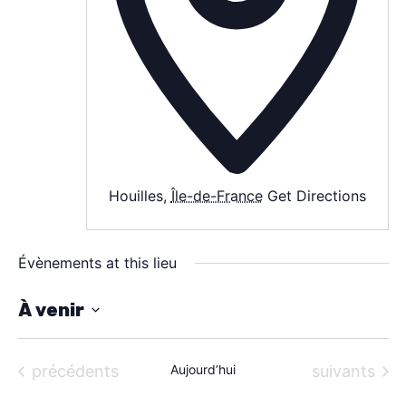
SPECTACLE
À PROPOS
CONTACT
Houilles
,
Île-de-France
Get Directions
Évènements at this lieu
À venir
S
é
Évènements
Évènements
précédents
Aujourd’hui
suivants
l