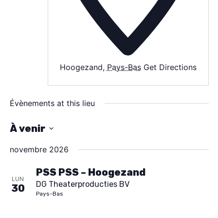
AGENDA
SPECTACLE
À PROPOS
CONTACT
Hoogezand
,
Pays-Bas
Get Directions
Évènements at this lieu
À venir
S
novembre 2026
é
l
PSS PSS – Hoogezand
LUN
DG Theaterproducties BV
e
30
Pays-Bas
c
t