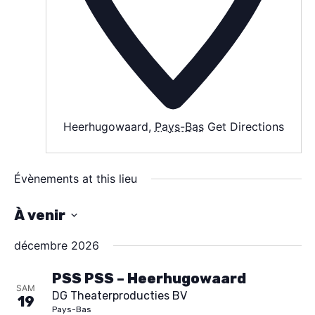
AGENDA
SPECTACLE
À PROPOS
CONTACT
Heerhugowaard
,
Pays-Bas
Get Directions
Évènements at this lieu
À venir
S
décembre 2026
é
l
PSS PSS – Heerhugowaard
SAM
DG Theaterproducties BV
e
19
Pays-Bas