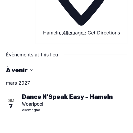
SPECTACLE
À PROPOS
Hameln
,
Allemagne
Get Directions
CONTACT
Évènements at this lieu
À venir
S
mars 2027
é
l
Dance N’Speak Easy – Hameln
DIM
Woerlpool
e
7
Allemagne
c
t
i