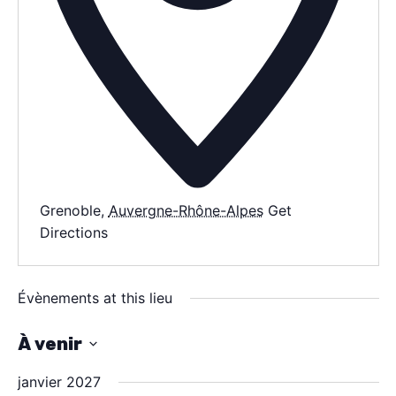
AGENDA
SPECTACLE
À PROPOS
CONTACT
Grenoble
,
Auvergne-Rhône-Alpes
Get
Directions
Évènements at this lieu
À venir
S
janvier 2027
é