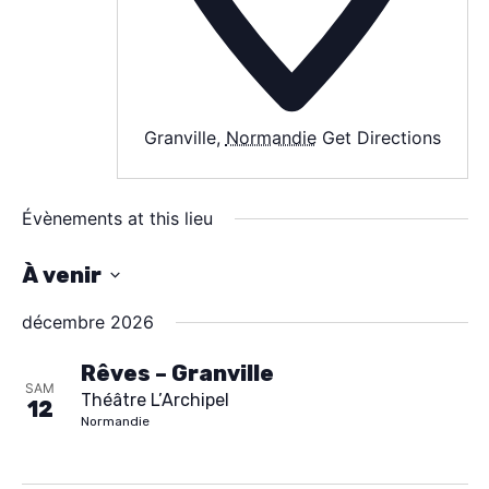
AGENDA
SPECTACLE
À PROPOS
CONTACT
Granville
,
Normandie
Get Directions
Évènements at this lieu
À venir
S
décembre 2026
é
l
Rêves – Granville
SAM
Théâtre L’Archipel
e
12
Normandie
c
t