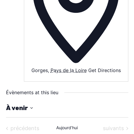
SPECTACLE
À PROPOS
CONTACT
Gorges
,
Pays de la Loire
Get Directions
Évènements at this lieu
À venir
S
é
Évènements
Évènements
précédents
Aujourd’hui
suivants