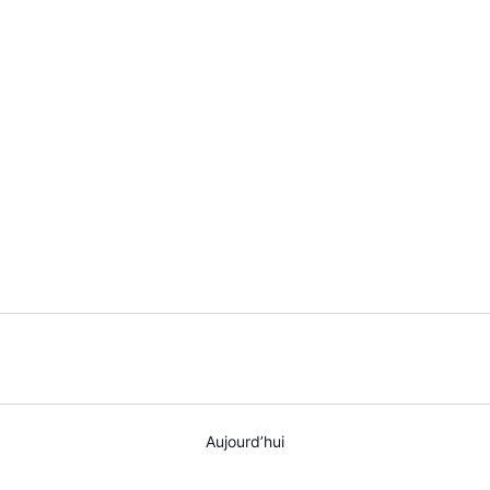
AGENDA
SPECTACLE
À PROPOS
CONTACT
Aujourd’hui