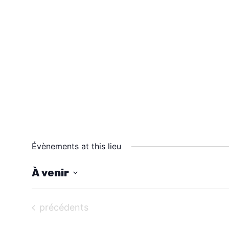
Évènements at this lieu
À venir
S
é
Évènements
précédents
l