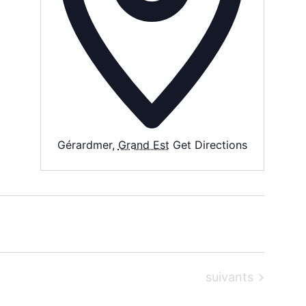
Gérardmer
,
Grand Est
Get Directions
Évènements
suivants