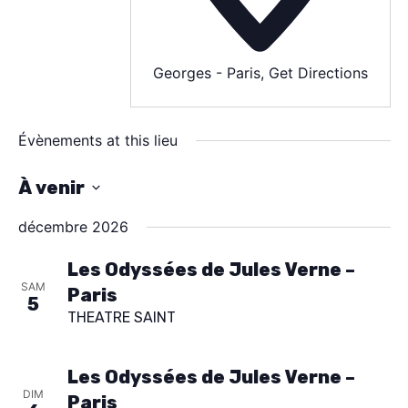
Georges - Paris
,
Get Directions
Évènements at this lieu
À venir
S
décembre 2026
é
l
Les Odyssées de Jules Verne –
SAM
Paris
e
5
THEATRE SAINT
c
t
Les Odyssées de Jules Verne –
i
DIM
Paris
o