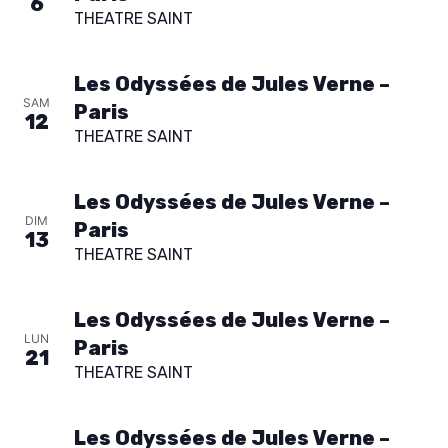
6
THEATRE SAINT
n
n
Les Odyssées de Jules Verne –
e
SAM
Paris
z
12
THEATRE SAINT
u
n
Les Odyssées de Jules Verne –
e
DIM
Paris
d
13
THEATRE SAINT
a
t
Les Odyssées de Jules Verne –
e
LUN
Paris
.
21
THEATRE SAINT
AGENDA
Les Odyssées de Jules Verne –