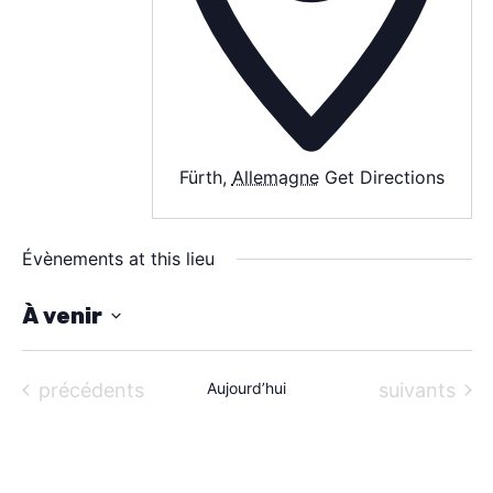
À PROPOS
CONTACT
Fürth
,
Allemagne
Get Directions
Évènements at this lieu
À venir
S
é
Évènements
Évènements
précédents
Aujourd’hui
suivants
l
e
c