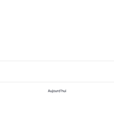
AGENDA
SPECTACLE
À PROPOS
CONTACT
Aujourd’hui