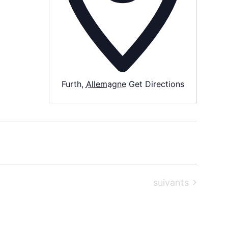
Furth
,
Allemagne
Get Directions
Évènements
suivants