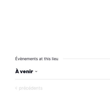
Évènements at this lieu
À venir
S
é
Évènements
précédents
l
e
c