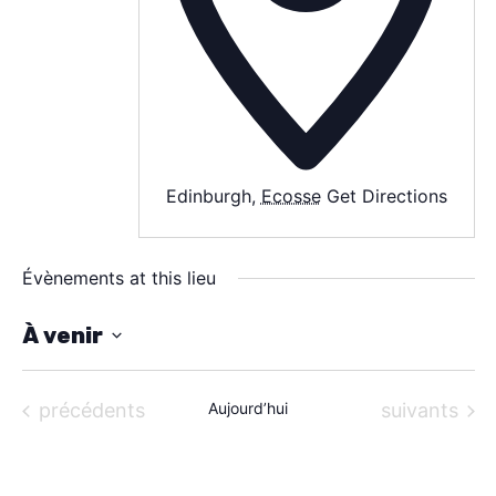
À PROPOS
CONTACT
Edinburgh
,
Ecosse
Get Directions
Évènements at this lieu
À venir
S
é
Évènements
Évènements
précédents
Aujourd’hui
suivants
l
e