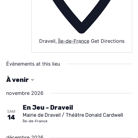
AGENDA
SPECTACLE
Draveil
,
Île-de-France
Get Directions
À PROPOS
CONTACT
Évènements at this lieu
À venir
S
novembre 2026
é
l
En Jeu – Draveil
SAM
Mairie de Draveil / Théâtre Donald Cardwell
e
14
Île-de-France
c
t
décembre 2026