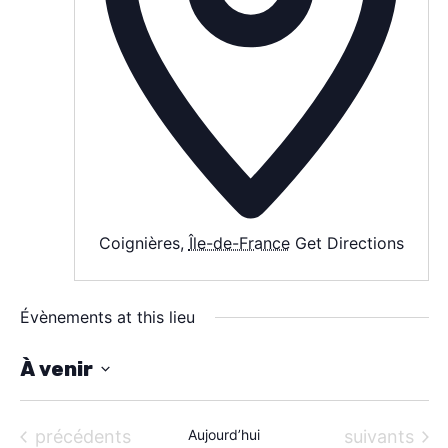
SPECTACLE
À PROPOS
CONTACT
Coignières
,
Île-de-France
Get Directions
Évènements at this lieu
À venir
S
é
Évènements
Évènements
précédents
Aujourd’hui
suivants