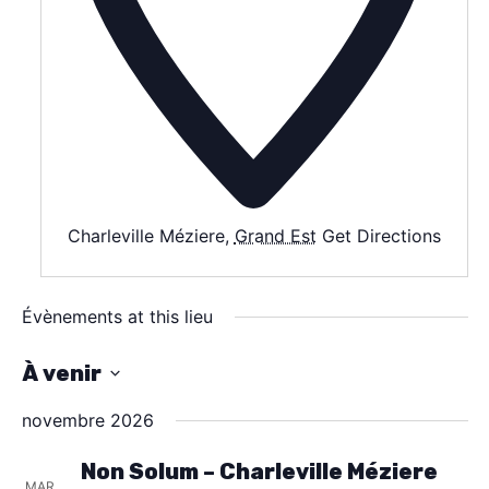
AGENDA
SPECTACLE
À PROPOS
CONTACT
Charleville Méziere
,
Grand Est
Get Directions
Évènements at this lieu
À venir
S
novembre 2026
é
l
Non Solum – Charleville Méziere
MAR