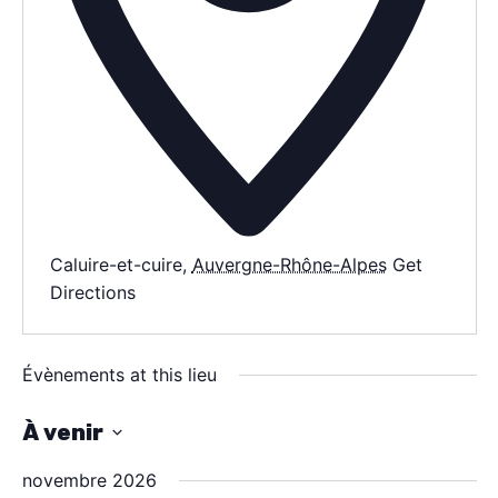
AGENDA
SPECTACLE
À PROPOS
CONTACT
Caluire-et-cuire
,
Auvergne-Rhône-Alpes
Get
Directions
Évènements at this lieu
À venir
S
novembre 2026
é