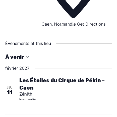
SPECTACLE
À PROPOS
Caen
,
Normandie
Get Directions
CONTACT
Évènements at this lieu
À venir
S
février 2027
é
l
Les Étoiles du Cirque de Pékin –
Caen
e
JEU
11
Zénith
c
Normandie
t
i