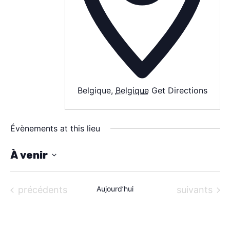
À PROPOS
CONTACT
Belgique
,
Belgique
Get Directions
Évènements at this lieu
À venir
S
é
Évènements
Évènements
précédents
Aujourd’hui
suivants
l
e