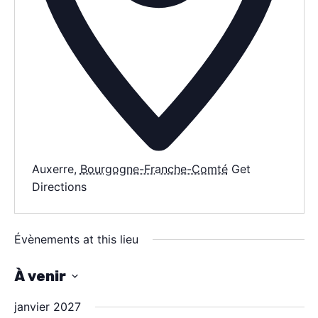
AGENDA
SPECTACLE
À PROPOS
CONTACT
Auxerre
,
Bourgogne-Franche-Comté
Get
Directions
Évènements at this lieu
À venir
S
janvier 2027
é