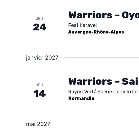
e
o
e
Warriors – Oy
r
t
c
JEU
24
Fest Karavel
-
t
c
Auvergne-Rhône-Alpes
c
i
h
l
o
é
n
janvier 2027
e
.
n
e
R
e
Warriors – Sa
e
z
JEU
t
14
Rayon Vert/ Scène Conventio
c
u
Normandie
h
n
n
e
e
a
r
d
mai 2027
c
a
v
h