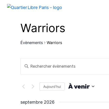
Warriors
Évènements
Warriors
R
S
a
e
i
c
À venir
s
Aujourd’hui
i
S
h
r
é
septembre 2026
m
l