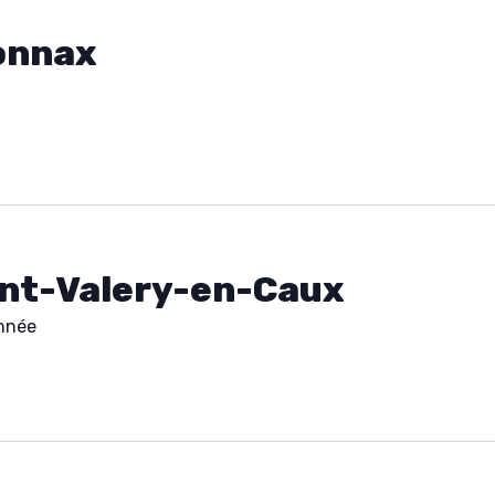
onnax
AGENDA
SPECTACLE
À PROPOS
int-Valery-en-Caux
CONTACT
nnée