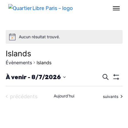
Aucun résultat trouvé.
Islands
Évènements
Islands
R
À venir
 - 
8/7/2026
R
e
M
S
O
c
e
é
N
h
Évènements
précédents
Aujourd’hui
Évènements
suivants
T
e
l
c
R
AGENDA
r
E
e
c
R
h
h
c
SPECTACLE
L
e
E