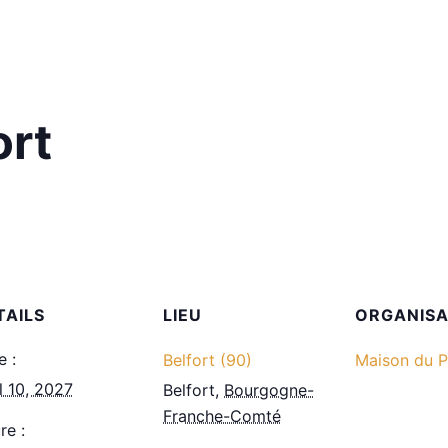
ort
TAILS
LIEU
ORGANIS
e :
Belfort (90)
Maison du P
il 10, 2027
Belfort
,
Bourgogne-
Franche-Comté
re :