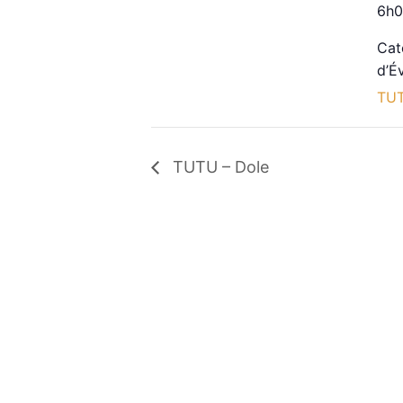
6h0
Cat
d’É
TU
TUTU – Dole