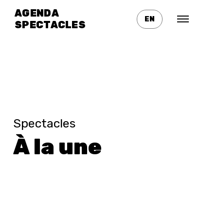
Cirque Le Roux
AGENDA
ENTRE CHIENS ET
EN
SPECTACLES
LOUVES
Spectacles
À la une