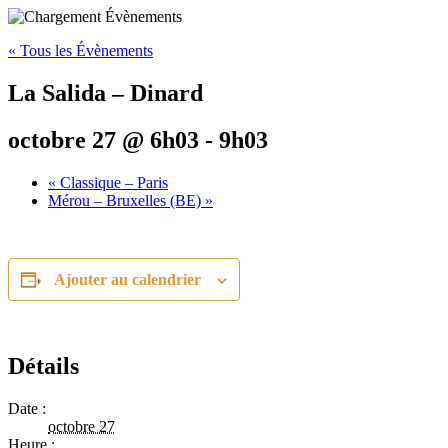
« Tous les Évènements
La Salida – Dinard
octobre 27 @ 6h03
-
9h03
«
Classique – Paris
Mérou – Bruxelles (BE)
»
Ajouter au calendrier
Détails
Date :
octobre 27
Heure :