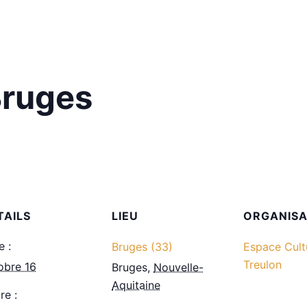
Bruges
TAILS
LIEU
ORGANIS
e :
Bruges (33)
Espace Cult
Treulon
obre 16
Bruges
,
Nouvelle-
Aquitaine
re :