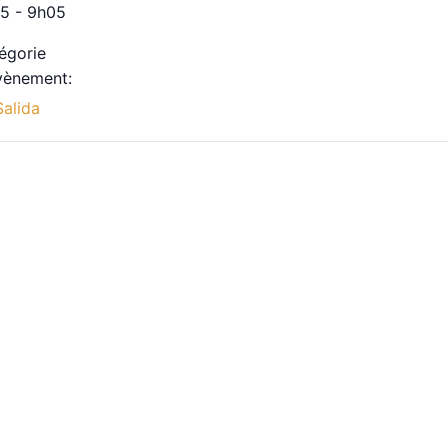
5 - 9h05
égorie
vènement:
Salida