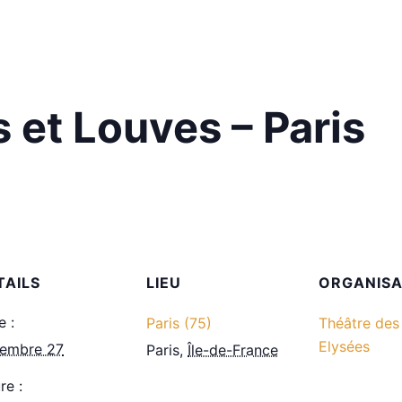
 et Louves – Paris
TAILS
LIEU
ORGANIS
e :
Paris (75)
Théâtre de
Elysées
embre 27
Paris
,
Île-de-France
re :