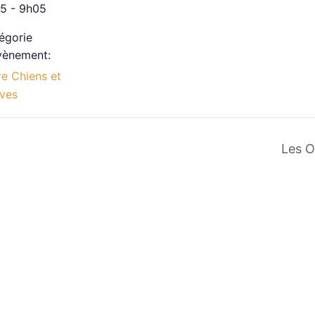
5 - 9h05
égorie
vènement:
re Chiens et
ves
Les O