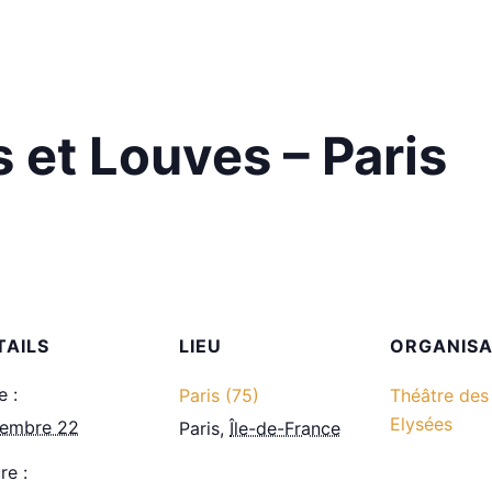
 et Louves – Paris
TAILS
LIEU
ORGANIS
e :
Paris (75)
Théâtre de
Elysées
embre 22
Paris
,
Île-de-France
re :