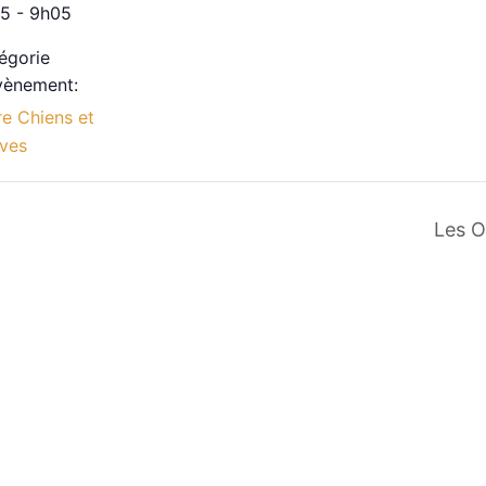
5 - 9h05
égorie
vènement:
re Chiens et
ves
Les O