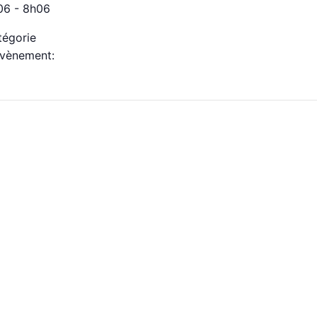
06 - 8h06
tégorie
Évènement: