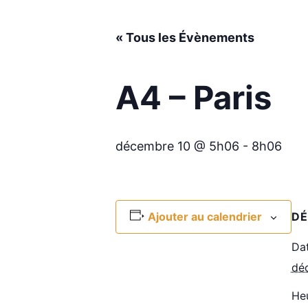
« Tous les Évènements
A4 – Paris
décembre 10 @ 5h06
-
8h06
Ajouter au calendrier
DÉ
Dat
dé
Heu