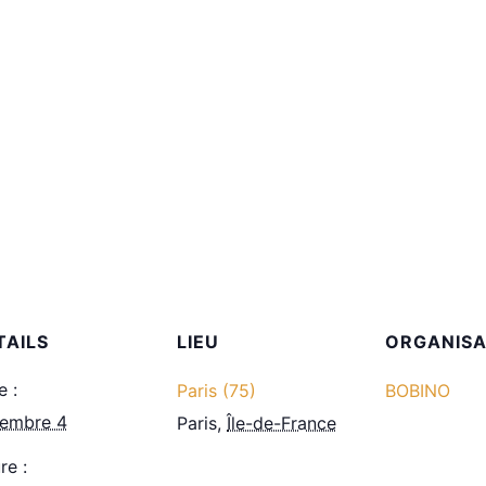
TAILS
LIEU
ORGANIS
e :
Paris (75)
BOBINO
embre 4
Paris
,
Île-de-France
re :